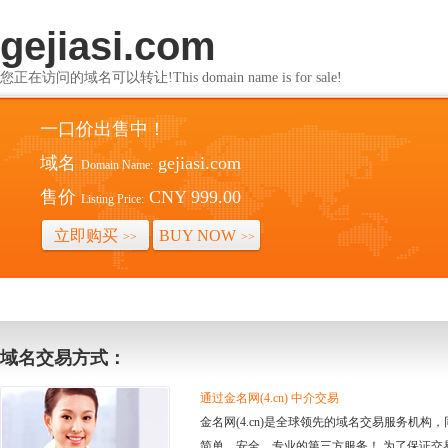
gejiasi.com
您正在访问的域名可以转让!This domain name is for sale!
一口价出售中！
域名
gejiasi.com
Domain Name:
售价
CNY 999.00
Listing Price:
立即购买
BUY NOW
>>
>>
域名交易方式：
通过金名网(4.cn) 中介交易
金名网(4.cn)是全球领先的域名交易服务机
简单、安全、专业的第三方服务！ 为了保证交