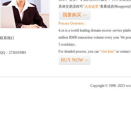
具体交易流程可
“点击这里”
查看或咨询support@
我要购买
>>
Process Overview:
4.cn is a world leading domain escrow service plat
million RMB transaction volume every year. We promi
联系我们
5 workdays.
For detailed process, you can
“visit here”
or contact
QQ：2726103981
BUY NOW
>>
Copyright © 1998 -2025 www